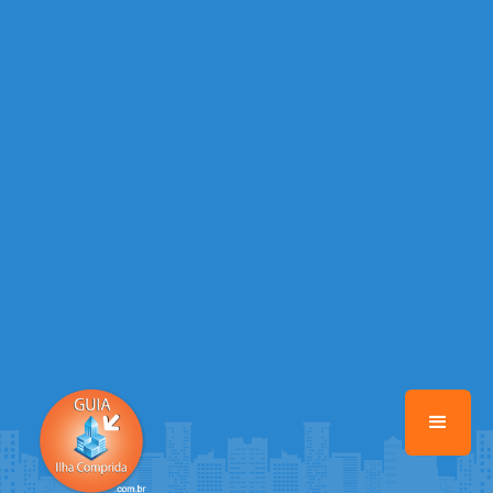
/home/guiailhacomprida/www/class-mb/Seguranca.Class.php
on
line
37
Warning
: Illegal string offset 'FACEBOOK' in
/home/guiailhacomprida/www/class-mb/Seguranca.Class.php
on
line
37
Warning
: Illegal string offset 'PALAVRA_CHAVE' in
/home/guiailhacomprida/www/class-mb/Seguranca.Class.php
on
line
37
Warning
: Illegal string offset 'NOME' in
/home/guiailhacomprida/www/class-mb/Seguranca.Class.php
on
line
37