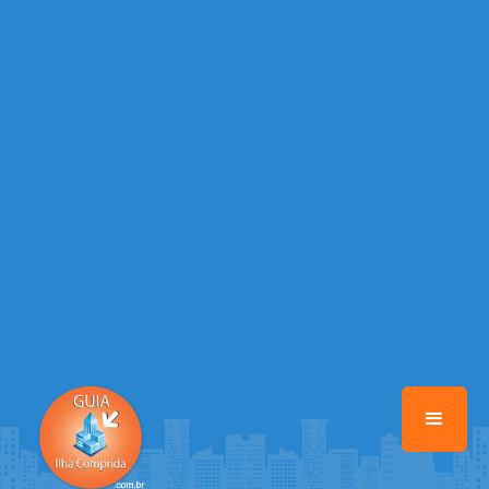
/home/guiailhacomprida/www/class-mb/Seguranca.Class.php
on
line
37
Warning
: Illegal string offset 'FACEBOOK' in
/home/guiailhacomprida/www/class-mb/Seguranca.Class.php
on
line
37
Warning
: Illegal string offset 'PALAVRA_CHAVE' in
/home/guiailhacomprida/www/class-mb/Seguranca.Class.php
on
line
37
Warning
: Illegal string offset 'NOME' in
/home/guiailhacomprida/www/class-mb/Seguranca.Class.php
on
line
37