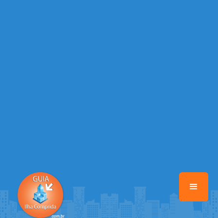
/home/guiailhacomprida/www/class-mb/Seguranca.Class.php
on
line
37
Warning
: Illegal string offset 'FACEBOOK' in
/home/guiailhacomprida/www/class-mb/Seguranca.Class.php
on
line
37
Warning
: Illegal string offset 'PALAVRA_CHAVE' in
/home/guiailhacomprida/www/class-mb/Seguranca.Class.php
on
line
37
Warning
: Illegal string offset 'NOME' in
/home/guiailhacomprida/www/class-mb/Seguranca.Class.php
on
line
37