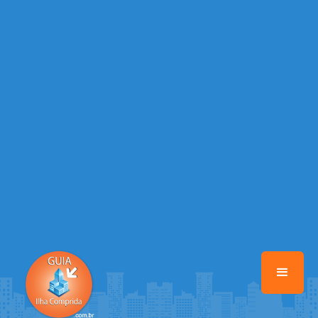
/home/guiailhacomprida/www/class-mb/Seguranca.Class.php
on
line
37
Warning
: Illegal string offset 'FACEBOOK' in
/home/guiailhacomprida/www/class-mb/Seguranca.Class.php
on
line
37
Warning
: Illegal string offset 'PALAVRA_CHAVE' in
/home/guiailhacomprida/www/class-mb/Seguranca.Class.php
on
line
37
Warning
: Illegal string offset 'NOME' in
/home/guiailhacomprida/www/class-mb/Seguranca.Class.php
on
line
37