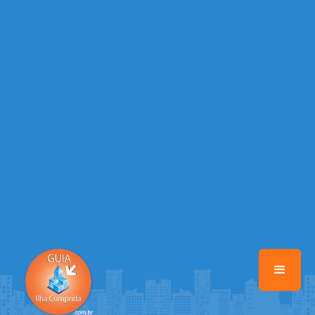
/home/guiailhacomprida/www/class-mb/Seguranca.Class.php
on
line
37
Warning
: Illegal string offset 'FACEBOOK' in
/home/guiailhacomprida/www/class-mb/Seguranca.Class.php
on
line
37
Warning
: Illegal string offset 'PALAVRA_CHAVE' in
/home/guiailhacomprida/www/class-mb/Seguranca.Class.php
on
line
37
Warning
: Illegal string offset 'NOME' in
/home/guiailhacomprida/www/class-mb/Seguranca.Class.php
on
line
37