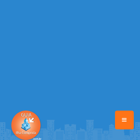
/home/guiailhacomprida/www/class-mb/Seguranca.Class.php
on
line
37
Warning
: Illegal string offset 'FACEBOOK' in
/home/guiailhacomprida/www/class-mb/Seguranca.Class.php
on
line
37
Warning
: Illegal string offset 'PALAVRA_CHAVE' in
/home/guiailhacomprida/www/class-mb/Seguranca.Class.php
on
line
37
Warning
: Illegal string offset 'NOME' in
/home/guiailhacomprida/www/class-mb/Seguranca.Class.php
on
line
37