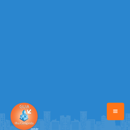
/home/guiailhacomprida/www/class-mb/Seguranca.Class.php
on
line
37
Warning
: Illegal string offset 'FACEBOOK' in
/home/guiailhacomprida/www/class-mb/Seguranca.Class.php
on
line
37
Warning
: Illegal string offset 'PALAVRA_CHAVE' in
/home/guiailhacomprida/www/class-mb/Seguranca.Class.php
on
line
37
Warning
: Illegal string offset 'NOME' in
/home/guiailhacomprida/www/class-mb/Seguranca.Class.php
on
line
37