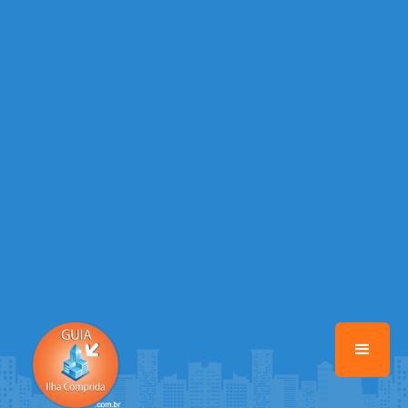
/home/guiailhacomprida/www/class-mb/Seguranca.Class.php
on
line
37
Warning
: Illegal string offset 'FACEBOOK' in
/home/guiailhacomprida/www/class-mb/Seguranca.Class.php
on
line
37
Warning
: Illegal string offset 'PALAVRA_CHAVE' in
/home/guiailhacomprida/www/class-mb/Seguranca.Class.php
on
line
37
Warning
: Illegal string offset 'NOME' in
/home/guiailhacomprida/www/class-mb/Seguranca.Class.php
on
line
37