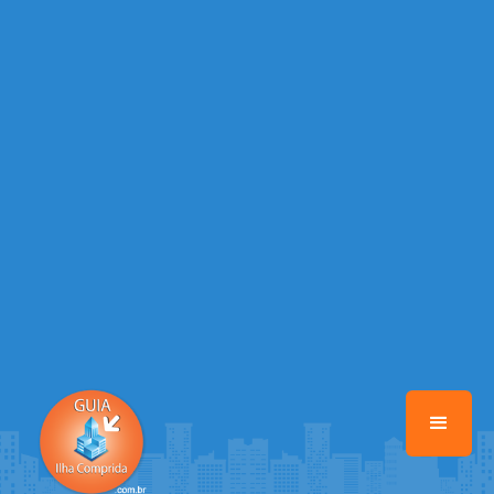
/home/guiailhacomprida/www/class-mb/Seguranca.Class.php
on
line
37
Warning
: Illegal string offset 'FACEBOOK' in
/home/guiailhacomprida/www/class-mb/Seguranca.Class.php
on
line
37
Warning
: Illegal string offset 'PALAVRA_CHAVE' in
/home/guiailhacomprida/www/class-mb/Seguranca.Class.php
on
line
37
Warning
: Illegal string offset 'NOME' in
/home/guiailhacomprida/www/class-mb/Seguranca.Class.php
on
line
37