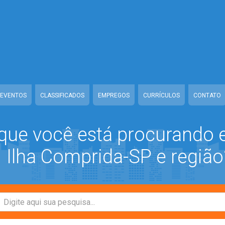
ww/class-mb/Seguranca.Class.php
on line
37
/www/class-mb/Seguranca.Class.php
on line
37
prida/www/class-mb/Seguranca.Class.php
on line
37
/class-mb/Seguranca.Class.php
on line
37
EVENTOS
CLASSIFICADOS
EMPREGOS
CURRÍCULOS
CONTATO
que você está procurando
Ilha Comprida-SP e região