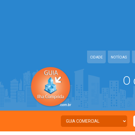
Warning
: Illegal string offset 'TWITTER' in
/home/guiailhacomprida/w
Warning
: Illegal string offset 'FACEBOOK' in
/home/guiailhacomprida
Warning
: Illegal string offset 'PALAVRA_CHAVE' in
/home/guiailhacom
Warning
: Illegal string offset 'NOME' in
/home/guiailhacomprida/www
CIDADE
NOTÍCIAS
O 