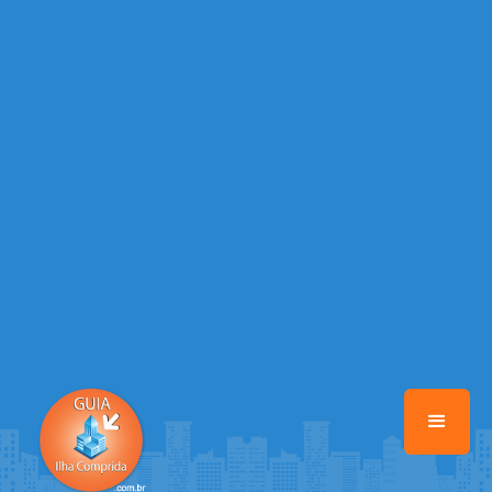
/home/guiailhacomprida/www/class-mb/Seguranca.Class.php
on
line
37
Warning
: Illegal string offset 'FACEBOOK' in
/home/guiailhacomprida/www/class-mb/Seguranca.Class.php
on
line
37
Warning
: Illegal string offset 'PALAVRA_CHAVE' in
/home/guiailhacomprida/www/class-mb/Seguranca.Class.php
on
line
37
Warning
: Illegal string offset 'NOME' in
/home/guiailhacomprida/www/class-mb/Seguranca.Class.php
on
line
37