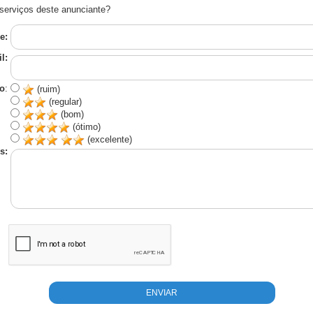
serviços deste anunciante?
e:
l:
o
:
(ruim)
(regular)
(bom)
(ótimo)
(excelente)
s: