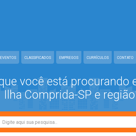
ww/class-mb/Seguranca.Class.php
on line
37
/www/class-mb/Seguranca.Class.php
on line
37
prida/www/class-mb/Seguranca.Class.php
on line
37
/class-mb/Seguranca.Class.php
on line
37
EVENTOS
CLASSIFICADOS
EMPREGOS
CURRÍCULOS
CONTATO
que você está procurando
Ilha Comprida-SP e região