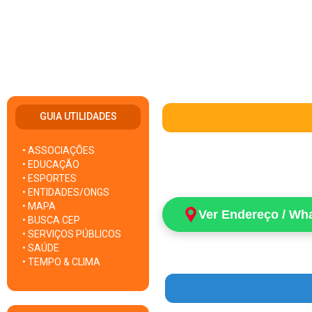
GUIA UTILIDADES
• ASSOCIAÇÕES
• EDUCAÇÃO
• ESPORTES
• ENTIDADES/ONGS
• MAPA
Ver Endereço / Wh
• BUSCA CEP
• SERVIÇOS PÚBLICOS
• SAÚDE
• TEMPO & CLIMA