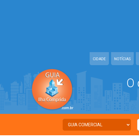
Warning
: Illegal string offset 'TWITTER' in
/home/guiailhacomprida/w
Warning
: Illegal string offset 'FACEBOOK' in
/home/guiailhacomprida
Warning
: Illegal string offset 'PALAVRA_CHAVE' in
/home/guiailhacom
Warning
: Illegal string offset 'NOME' in
/home/guiailhacomprida/www
CIDADE
NOTÍCIAS
O 