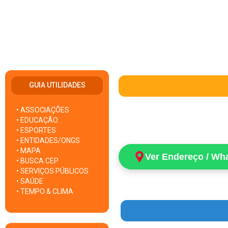
GUIA UTILIDADES
• ASSOCIAÇÕES
• EDUCAÇÃO
• ESPORTES
• ENTIDADES/ONGS
• MAPA
Ver Endereço / Wh
• BUSCA CEP
• SERVIÇOS PÚBLICOS
• SAÚDE
• TEMPO & CLIMA