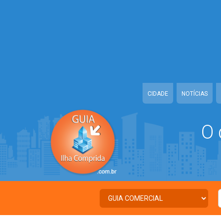
Warning
: Illegal string offset 'TWITTER' in
/home/guiailhacomprida/w
Warning
: Illegal string offset 'FACEBOOK' in
/home/guiailhacomprida
Warning
: Illegal string offset 'PALAVRA_CHAVE' in
/home/guiailhacom
Warning
: Illegal string offset 'NOME' in
/home/guiailhacomprida/www
CIDADE
NOTÍCIAS
O 