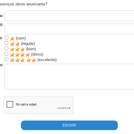
serviços deste anunciante?
e:
l:
o
:
(ruim)
(regular)
(bom)
(ótimo)
(excelente)
s: