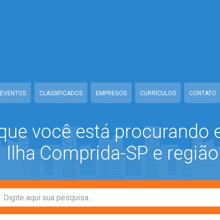
ww/class-mb/Seguranca.Class.php
on line
37
/www/class-mb/Seguranca.Class.php
on line
37
prida/www/class-mb/Seguranca.Class.php
on line
37
/class-mb/Seguranca.Class.php
on line
37
EVENTOS
CLASSIFICADOS
EMPREGOS
CURRÍCULOS
CONTATO
que você está procurando
Ilha Comprida-SP e região