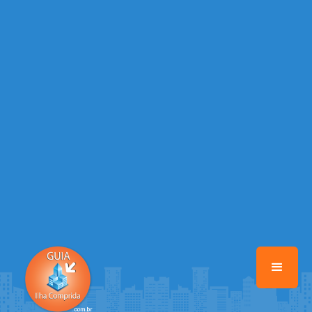
/home/guiailhacomprida/www/class-mb/Seguranca.Class.php
on
line
37
Warning
: Illegal string offset 'FACEBOOK' in
/home/guiailhacomprida/www/class-mb/Seguranca.Class.php
on
line
37
Warning
: Illegal string offset 'PALAVRA_CHAVE' in
/home/guiailhacomprida/www/class-mb/Seguranca.Class.php
on
line
37
Warning
: Illegal string offset 'NOME' in
/home/guiailhacomprida/www/class-mb/Seguranca.Class.php
on
line
37