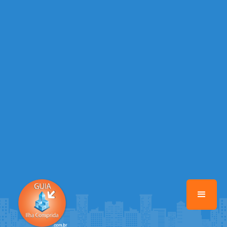
/home/guiailhacomprida/www/class-mb/Seguranca.Class.php
on
line
37
Warning
: Illegal string offset 'FACEBOOK' in
/home/guiailhacomprida/www/class-mb/Seguranca.Class.php
on
line
37
Warning
: Illegal string offset 'PALAVRA_CHAVE' in
/home/guiailhacomprida/www/class-mb/Seguranca.Class.php
on
line
37
Warning
: Illegal string offset 'NOME' in
/home/guiailhacomprida/www/class-mb/Seguranca.Class.php
on
line
37