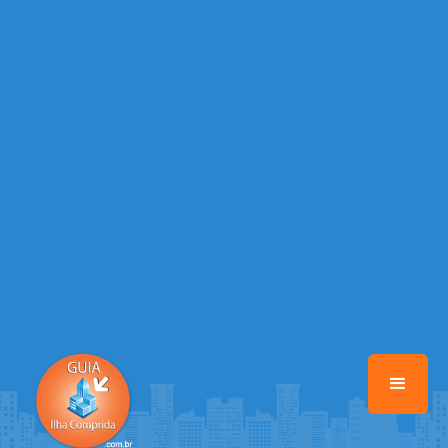
/home/guiailhacomprida/www/class-mb/Seguranca.Class.php
on
line
37
Warning
: Illegal string offset 'FACEBOOK' in
/home/guiailhacomprida/www/class-mb/Seguranca.Class.php
on
line
37
Warning
: Illegal string offset 'PALAVRA_CHAVE' in
/home/guiailhacomprida/www/class-mb/Seguranca.Class.php
on
line
37
Warning
: Illegal string offset 'NOME' in
/home/guiailhacomprida/www/class-mb/Seguranca.Class.php
on
line
37