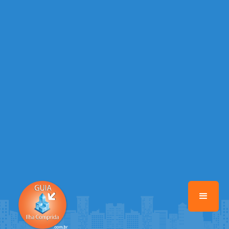
/home/guiailhacomprida/www/class-mb/Seguranca.Class.php
on
line
37
Warning
: Illegal string offset 'FACEBOOK' in
/home/guiailhacomprida/www/class-mb/Seguranca.Class.php
on
line
37
Warning
: Illegal string offset 'PALAVRA_CHAVE' in
/home/guiailhacomprida/www/class-mb/Seguranca.Class.php
on
line
37
Warning
: Illegal string offset 'NOME' in
/home/guiailhacomprida/www/class-mb/Seguranca.Class.php
on
line
37