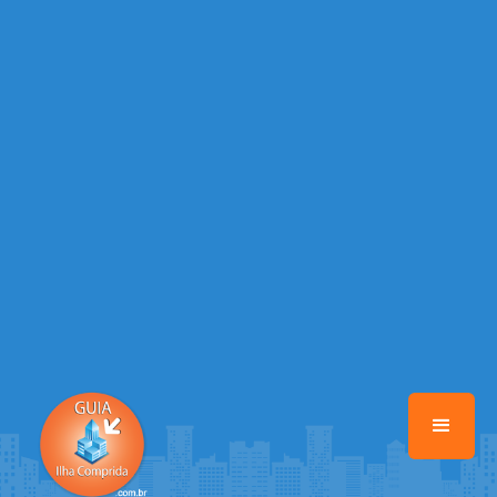
/home/guiailhacomprida/www/class-mb/Seguranca.Class.php
on
line
37
Warning
: Illegal string offset 'FACEBOOK' in
/home/guiailhacomprida/www/class-mb/Seguranca.Class.php
on
line
37
Warning
: Illegal string offset 'PALAVRA_CHAVE' in
/home/guiailhacomprida/www/class-mb/Seguranca.Class.php
on
line
37
Warning
: Illegal string offset 'NOME' in
/home/guiailhacomprida/www/class-mb/Seguranca.Class.php
on
line
37