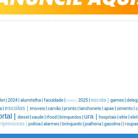
escola |
let |
2024 |
alumitelha |
faculdade |
2025 |
games |
deleg
icaraí |
escolas |
a |
imoveis |
carvão |
pronto |
lanchonete |
apae |
cimento |
c
rtal |
ura |
diesel |
saude |
ifood |
brinquedos |
hospitais |
elite |
ele
impressoras |
polícia |
alarmes |
brinquedo |
joalheria |
gasolina |
|
roupas