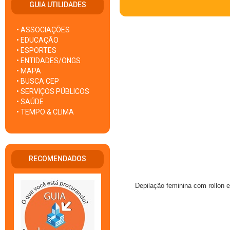
GUIA UTILIDADES
• ASSOCIAÇÕES
• EDUCAÇÃO
• ESPORTES
• ENTIDADES/ONGS
• MAPA
• BUSCA CEP
• SERVIÇOS PÚBLICOS
• SAÚDE
• TEMPO & CLIMA
RECOMENDADOS
Depilação feminina com rollon 