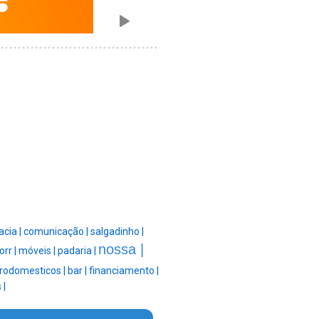
acia |
comunicação |
salgadinho |
nossa |
orr |
móveis |
padaria |
trodomesticos |
bar |
financiamento |
 |