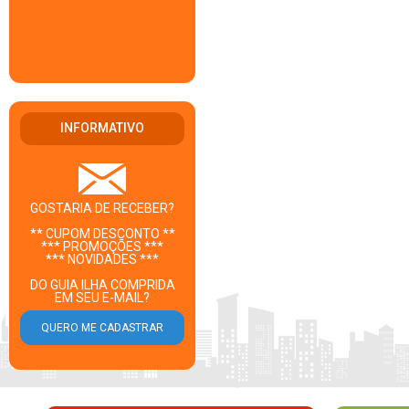
INFORMATIVO
GOSTARIA DE RECEBER?
** CUPOM DESCONTO **
*** PROMOÇÕES ***
*** NOVIDADES ***
DO GUIA ILHA COMPRIDA
EM SEU E-MAIL?