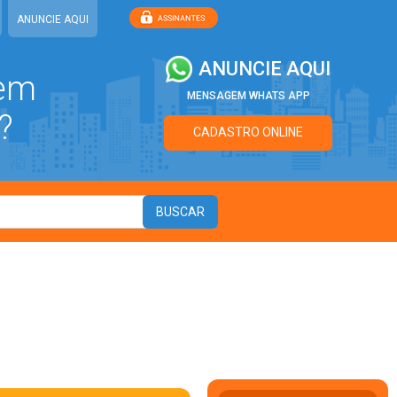
ANUNCIE AQUI
ANUNCIE AQUI
 em
MENSAGEM WHATS APP
?
CADASTRO ONLINE