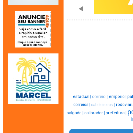
estadual |
correio |
emporio |
pal
correios |
rodoviári
cabeleireiros |
po
salgado |
calibrador |
prefeitura |