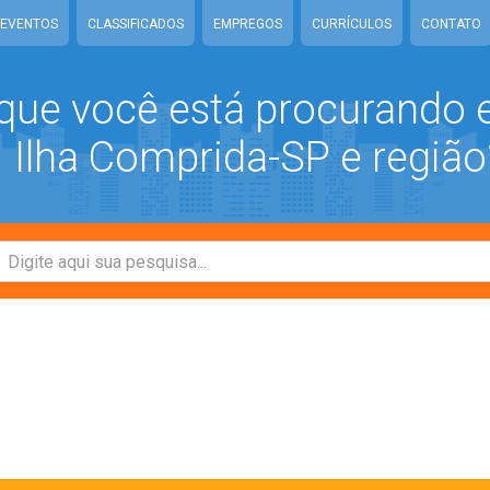
EVENTOS
CLASSIFICADOS
EMPREGOS
CURRÍCULOS
CONTATO
que você está procurando
Ilha Comprida-SP e região