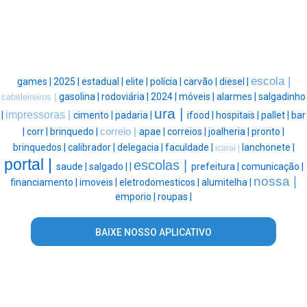
escola |
games |
2025 |
estadual |
elite |
polícia |
carvão |
diesel |
gasolina |
rodoviária |
2024 |
móveis |
alarmes |
salgadinho
cabeleireiros |
ura |
impressoras |
|
cimento |
padaria |
ifood |
hospitais |
pallet |
bar
|
corr |
brinquedo |
correio |
apae |
correios |
joalheria |
pronto |
brinquedos |
calibrador |
delegacia |
faculdade |
lanchonete |
icaraí |
portal |
escolas |
saude |
salgado |
|
prefeitura |
comunicação |
nossa |
financiamento |
imoveis |
eletrodomesticos |
alumitelha |
emporio |
roupas |
BAIXE NOSSO APLICATIVO