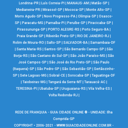
Londrina-PR
|
Luís Correia-PI
|
MANAUS-AM
|
Matão-SP
|
Medianeira-PR
|
Mirassol-SP
|
Mococa-SP
|
Monte Alto-SP
|
Morro Agudo-SP
|
Novo Progresso-PA
|
Olímpia-SP
|
Osasco-
SP
|
Paracatu-MG
|
Parnaíba-PI
|
Peruíbe-SP
|
Piracicaba-SP
|
Pirassununga-SP
|
PORTO ALEGRE-RS
|
Porto Seguro-BA
|
Praia Grande-SP
|
Ribeirão Preto-SP
|
RIO DE JANEIRO-RJ
|
Rolim de Moura-RO
|
Salto-SP
|
SALVADOR-BA
|
Samambaia-DF
|
Santa Maria-RS
|
Santos-SP
|
São Bernardo Campo-SP
|
São
Borja-RS
|
São Caetano do Sul-SP
|
São João Paraíso-MG
|
São
José Campos-SP
|
São José do Rio Preto-SP
|
São Paulo
(Itaquera)-SP
|
São Pedro-SP
|
São Sebastião-SP
|
Sertãozinho-
SP
|
Sete Lagoas-MG
|
Sobral-CE
|
Sorocaba-SP
|
Taguatinga-DF
|
Taiobeiras-MG
|
Tangará da Serra-MT
|
Tarauacá-AC
|
TERESINA-PI
|
Ubatuba-SP
|
Uruguaiana-RS
|
Vila Velha-ES
|
Volta Redonda-RJ
|
REDE DE FRANQUIA - GUIA CIDADE ONLINE ® - UNIDADE: Ilha
Comprida-SP
COPYRIGHT • 2006-2021 -
WWW.GUIACIDADEONLINE.COM.BR
-