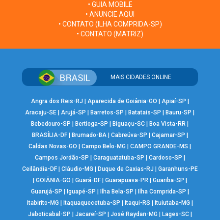
• GUIA MOBILE
• ANUNCIE AQUI
• CONTATO (ILHA COMPRIDA-SP)
• CONTATO (MATRIZ)
MAIS CIDADES ONLINE
Angra dos Reis-RJ
|
Aparecida de Goiânia-GO
|
Apiaí-SP
|
Aracaju-SE
|
Arujá-SP
|
Barretos-SP
|
Batatais-SP
|
Bauru-SP
|
Bebedouro-SP
|
Bertioga-SP
|
Biguaçu-SC
|
Boa Vista-RR
|
BRASÍLIA-DF
|
Brumado-BA
|
Cabreúva-SP
|
Cajamar-SP
|
Caldas Novas-GO
|
Campo Belo-MG
|
CAMPO GRANDE-MS
|
Campos Jordão-SP
|
Caraguatatuba-SP
|
Cardoso-SP
|
Ceilândia-DF
|
Cláudio-MG
|
Duque de Caxias-RJ
|
Garanhuns-PE
|
GOIÂNIA-GO
|
Guará-DF
|
Guarapuava-PR
|
Guariba-SP
|
Guarujá-SP
|
Iguapé-SP
|
Ilha Bela-SP
|
Ilha Comprida-SP
|
Itabirito-MG
|
Itaquaquecetuba-SP
|
Itaqui-RS
|
Ituiutaba-MG
|
Jaboticabal-SP
|
Jacareí-SP
|
José Raydan-MG
|
Lages-SC
|